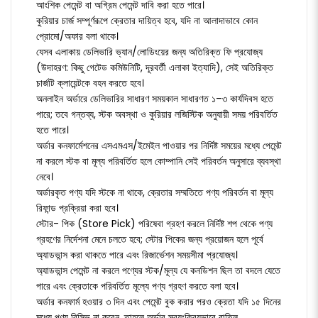
আংশিক পেমেন্ট বা অগ্রিম পেমেন্ট দাবি করা হতে পারে।
কুরিয়ার চার্জ সম্পূর্ণরূপে ক্রেতার দায়িত্ব হবে, যদি না আলাদাভাবে কোন
প্রোমো/অফার বলা থাকে।
যেসব এলাকায় ডেলিভারি ভ্যান/লোডিংয়ের জন্য অতিরিক্ত ফি প্রযোজ্য
(উদাহরণ: কিছু গেটেড কমিউনিটি, দূরবর্তী এলাকা ইত্যাদি), সেই অতিরিক্ত
চার্জটি ক্লায়েন্টকে বহন করতে হবে।
অনলাইন অর্ডারে ডেলিভারির সাধারণ সময়কাল সাধারণত ১–৩ কার্যদিবস হতে
পারে; তবে গন্তব্য, স্টক অবস্থা ও কুরিয়ার লজিস্টিক অনুযায়ী সময় পরিবর্তিত
হতে পারে।
অর্ডার কনফার্মেশনের এসএমএস/ইমেইল পাওয়ার পর নির্দিষ্ট সময়ের মধ্যে পেমেন্ট
না করলে স্টক বা মূল্য পরিবর্তিত হলে কোম্পানি সেই পরিবর্তন অনুসারে ব্যবস্থা
নেবে।
অর্ডারকৃত পণ্য যদি স্টকে না থাকে, ক্রেতার সম্মতিতে পণ্য পরিবর্তন বা মূল্য
রিফান্ড প্রক্রিয়া করা হবে।
স্টোর- পিক (Store Pick) পরিষেবা গ্রহণ করলে নির্দিষ্ট শপ থেকে পণ্য
গ্রহণের নির্দেশনা মেনে চলতে হবে; স্টোর পিকের জন্য প্রয়োজন হলে পূর্বে
অ্যাডভান্স করা থাকতে পারে এবং রিজার্ভেশন সময়সীমা প্রযোজ্য।
অ্যাডভান্স পেমেন্ট না করলে পণ্যের স্টক/মূল্য যে কনডিশন ছিল তা বদলে যেতে
পারে এবং ক্রেতাকে পরিবর্তিত মূল্যে পণ্য গ্রহণ করতে বলা হবে।
অর্ডার কনফার্ম হওয়ার ৩ দিন এবং পেমেন্ট বুক করার পরও ক্রেতা যদি ১৫ দিনের
মধ্যে পণ্য রিসিভ না করেন, তাহলে অর্ডার স্বয়ংক্রিয়ভাবে বাতিল